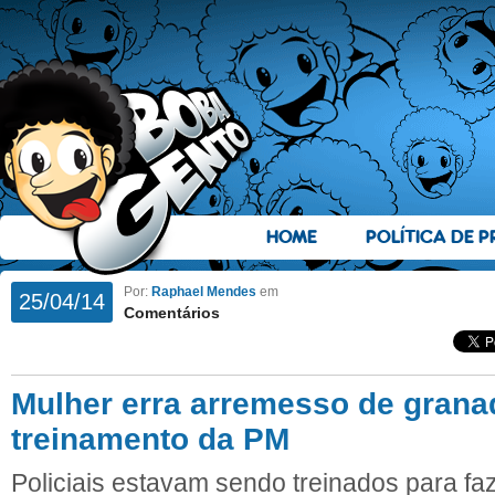
HOME
POLÍTICA DE P
Por:
Raphael Mendes
em
25/04/14
Comentários
Mulher erra arremesso de gran
treinamento da PM
Policiais estavam sendo treinados para fa