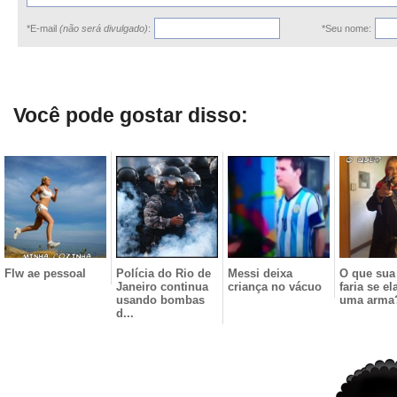
*E-mail
(não será divulgado)
:
*Seu nome:
Você pode gostar disso:
Flw ae pessoal
Polícia do Rio de
Messi deixa
O que sua
Janeiro continua
criança no vácuo
faria se el
usando bombas
uma arma
d...