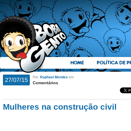
HOME
POLÍTICA DE P
Por:
Raphael Mendes
em
27/07/15
Comentários
Mulheres na construção civil