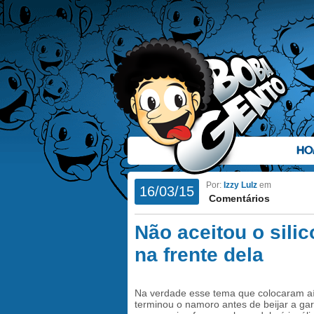
HO
Por:
Izzy Lulz
em
16/03/15
Comentários
Não aceitou o sili
na frente dela
Na verdade esse tema que colocaram aí e
terminou o namoro antes de beijar a garo