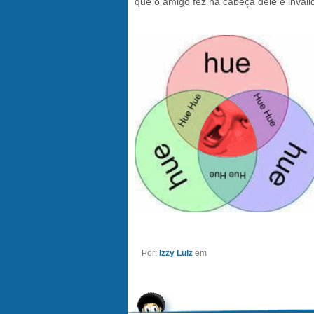
que o amigo fez na cabeça dele é inváli
Por:
Izzy Lulz
em