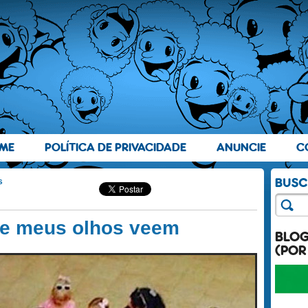
ME
POLÍTICA DE PRIVACIDADE
ANUNCIE
C
s
ue meus olhos veem
BLO
(POR