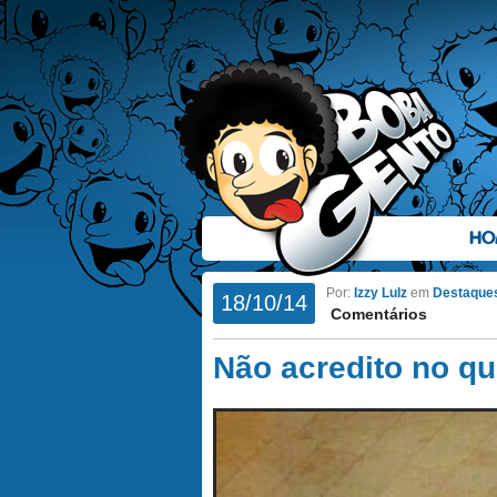
HO
Por:
Izzy Lulz
em
Destaque
18/10/14
Comentários
Não acredito no q