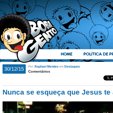
HOME
POLÍTICA DE P
Por:
Raphael Mendes
em
Destaques
30/12/15
Comentários
Nunca se esqueça que Jesus te