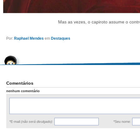
Mas as vezes, o capiroto assume o contr
Por:
Raphael Mendes
em
Destaques
Comentários
nenhum comentário
*E-mail
(não será divulgado)
:
*Seu nome: