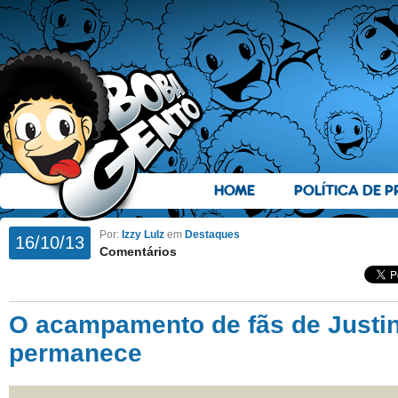
HOME
POLÍTICA DE P
Por:
Izzy Lulz
em
Destaques
16/10/13
Comentários
O acampamento de fãs de Justin
permanece