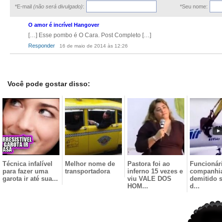
*E-mail
(não será divulgado)
:
*Seu nome:
O amor é incrível Hangover
[…] Esse pombo é O Cara. Post Completo […]
Responder
16 de maio de 2014 às 12:26
Você pode gostar disso:
Técnica infalível
Melhor nome de
Pastora foi ao
Funcionár
para fazer uma
transportadora
inferno 15 vezes e
companhia
garota ir até sua...
viu VALE DOS
demitido 
HOM...
d...