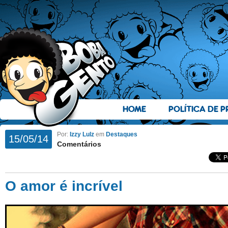
HOME
POLÍTICA DE P
Por:
Izzy Lulz
em
Destaques
15/05/14
Comentários
O amor é incrível