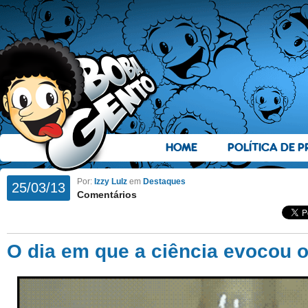
HOME
POLÍTICA DE P
Por:
Izzy Lulz
em
Destaques
25/03/13
Comentários
O dia em que a ciência evocou 