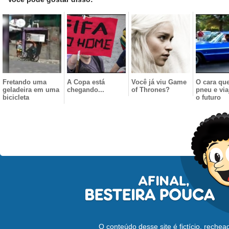
Fretando uma
A Copa está
Você já viu Game
O cara qu
geladeira em uma
chegando...
of Thrones?
pneu e via
bicicleta
o futuro
O conteúdo desse site é fictício, reche