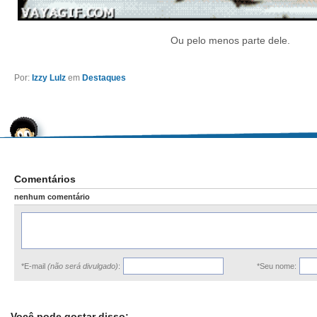
Ou pelo menos parte dele.
Por:
Izzy Lulz
em
Destaques
Comentários
nenhum comentário
*E-mail
(não será divulgado)
:
*Seu nome:
Você pode gostar disso: