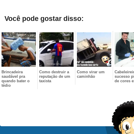
Você pode gostar disso:
Brincadeira
Como destruir a
Como virar um
Cabeleirei
saudável pra
reputação de um
caminhão
sucesso p
quando bater o
taxista
de cores e
tédio