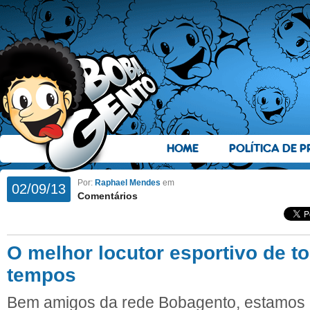
HOME
POLÍTICA DE P
Por:
Raphael Mendes
em
02/09/13
Comentários
O melhor locutor esportivo de t
tempos
Bem amigos da rede Bobagento, estamos 