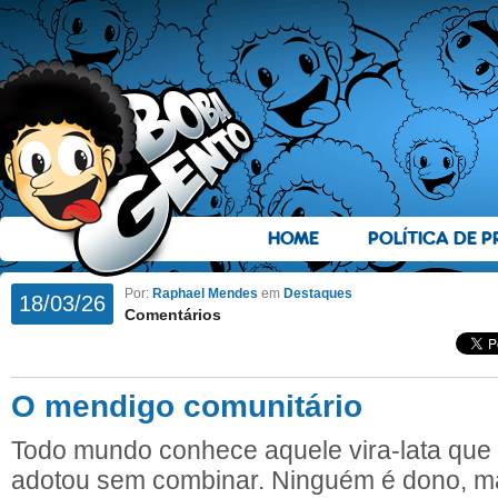
HOME
POLÍTICA DE P
Por:
Raphael Mendes
em
Destaques
18/03/26
Comentários
O mendigo comunitário
Todo mundo conhece aquele vira-lata que a
adotou sem combinar. Ninguém é dono, 