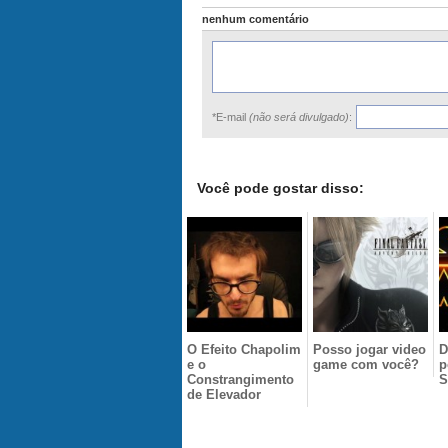
nenhum comentário
*E-mail
(não será divulgado)
:
Você pode gostar disso:
O Efeito Chapolim
Posso jogar video
D
e o
game com você?
p
Constrangimento
S
de Elevador