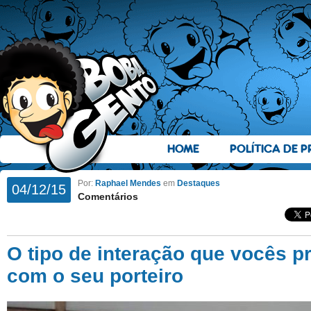
HOME
POLÍTICA DE P
Por:
Raphael Mendes
em
Destaques
04/12/15
Comentários
O tipo de interação que vocês p
com o seu porteiro