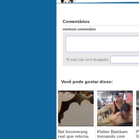
Comentários
nenhum comentário
*E-mail
(não será divulgado)
:
Você pode gostar disso:
Bat boomerang
Kleber Bambam
P
real que retorna
treinando com
G