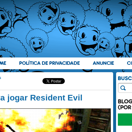
ME
POLÍTICA DE PRIVACIDADE
ANUNCIE
C
s
a jogar Resident Evil
BLO
(POR