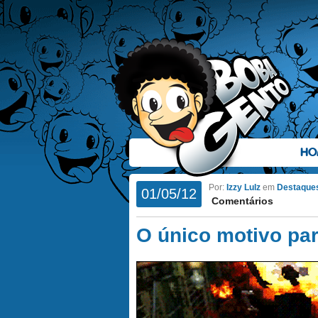
HO
Por:
Izzy Lulz
em
Destaque
01/05/12
Comentários
O único motivo par