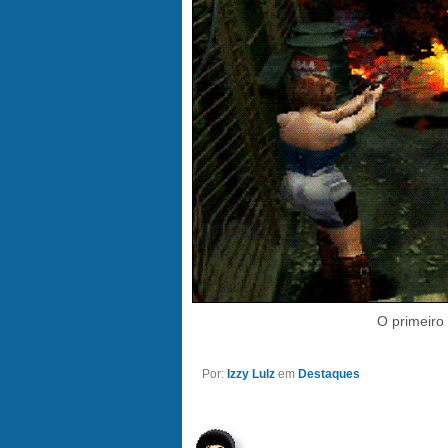
O primeiro
Por:
Izzy Lulz
em
Destaques