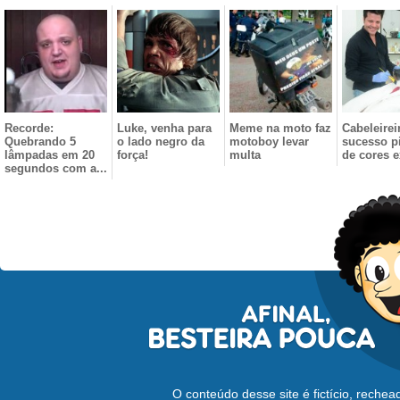
Recorde:
Luke, venha para
Meme na moto faz
Cabeleirei
Quebrando 5
o lado negro da
motoboy levar
sucesso p
lâmpadas em 20
força!
multa
de cores e
segundos com a...
O conteúdo desse site é fictício, reche