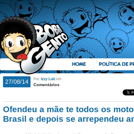
HOME
POLÍTICA DE P
Por:
Izzy Lulz
em
27/08/14
Comentários
Ofendeu a mãe te todos os motoc
Brasil e depois se arrependeu 