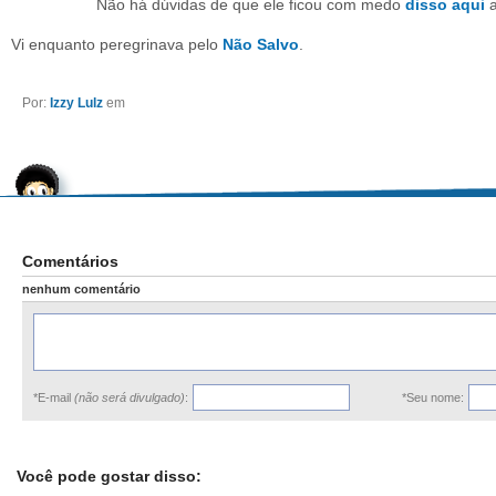
Não há dúvidas de que ele ficou com medo
disso aqui
a
Vi enquanto peregrinava pelo
Não Salvo
.
Por:
Izzy Lulz
em
Comentários
nenhum comentário
*E-mail
(não será divulgado)
:
*Seu nome:
Você pode gostar disso: