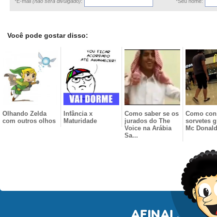
*E-mail
(não será divulgado)
:
*Seu nome:
Você pode gostar disso:
Olhando Zelda
Infância x
Como saber se os
Como con
com outros olhos
Maturidade
jurados do The
sorvetes g
Voice na Arábia
Mc Donal
Sa...