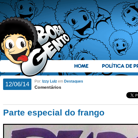
HOME
POLÍTICA DE P
Por:
Izzy Lulz
em
Destaques
12/06/14
Comentários
Parte especial do frango