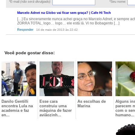
*E-mail
(não será divulgado)
:
*Seu nome:
Marcelo Adnet na Globo vai ficar sem graça? | Cafe Hi Tech
[…] Eu sinceramente nunca achei graça no Marcelo Adnet, e sempre ach
ZORRA TOTAL, logo… logo… ele está lá. Vi no Bobagento […]
Responder
14 de maio de 2013 às 22:42
Você pode gostar disso:
Danilo Gentilli
Esse cara
As escolhas de
Alguns in
encontra Lula na
construiu uma
Marina
parecem m
academia e faz
máquina de fazer
com o ser
en...
aviãozinh...
humano...