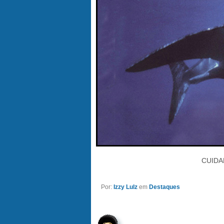
CUIDA
Por:
Izzy Lulz
em
Destaques