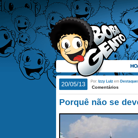
HO
Por:
Izzy Lulz
em
Destaque
20/05/13
Comentários
Porquê não se deve