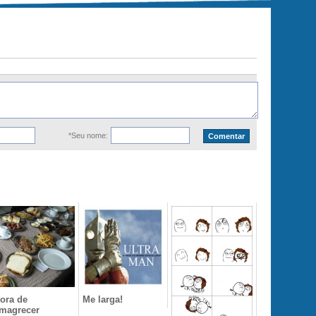
*Seu nome:
ora de
Me larga!
magrecer