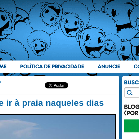
ME
POLÍTICA DE PRIVACIDADE
ANUNCIE
C
s
 ir à praia naqueles dias
BLO
(POR