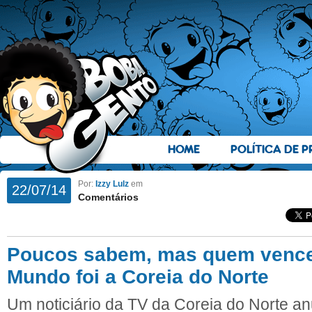
HOME
POLÍTICA DE P
Por:
Izzy Lulz
em
22/07/14
Comentários
Poucos sabem, mas quem vence
Mundo foi a Coreia do Norte
Um noticiário da TV da Coreia do Norte an