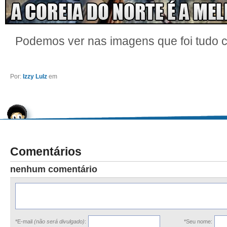
Podemos ver nas imagens que foi tudo
Por:
Izzy Lulz
em
Comentários
nenhum comentário
*E-mail
(não será divulgado)
:
*Seu nome: