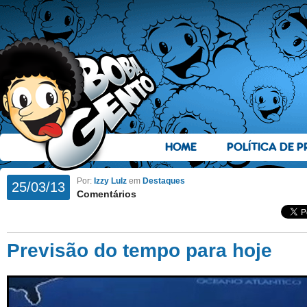
HOME
POLÍTICA DE P
Por:
Izzy Lulz
em
Destaques
25/03/13
Comentários
Previsão do tempo para hoje