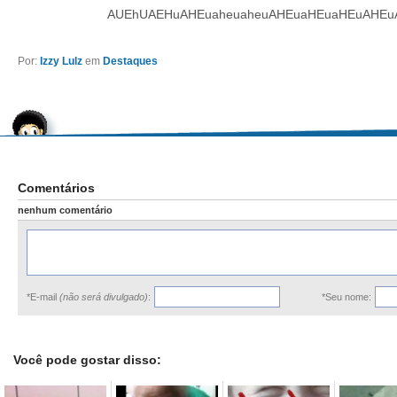
AUEhUAEHuAHEuaheuaheuAHEuaHEuaHEuAHEu
Por:
Izzy Lulz
em
Destaques
Comentários
nenhum comentário
*E-mail
(não será divulgado)
:
*Seu nome:
Você pode gostar disso: