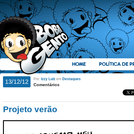
HOME
POLÍTICA DE P
Por:
Izzy Lulz
em
Destaques
13/12/12
Comentários
Projeto verão