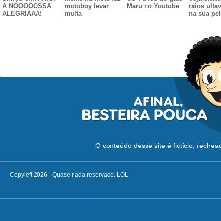
A NOOOOOSSA
motoboy levar
Maru no Youtube
raios ultav
ALEGRIAAA!
multa
na sua pel
O conteúdo desse site é fictício, reche
Copyleft 2026 - Quase nada reservado. LOL