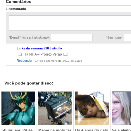
Comentários
1 comentário
*E-mail
(não será divulgado)
:
*Seu nome:
Links da semana #16 | vitrolla
[…] TIRINHA – Projeto Verão […]
Responder
14 de dezembro de 2012 às 21:06
Você pode gostar disso:
Shiryu em: PARA
Meme na moto faz
Os 4 anos do gato
Veja efeit