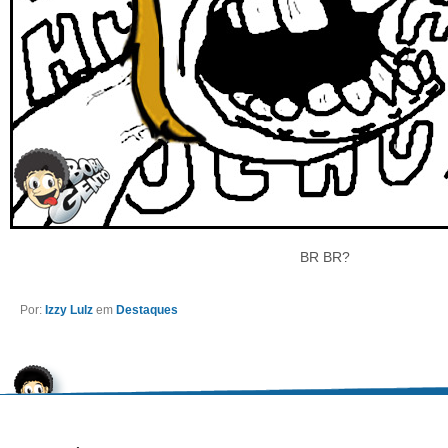
BR BR?
Por:
Izzy Lulz
em
Destaques