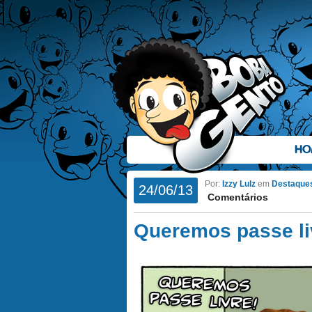
HO
Por:
Izzy Lulz
em
Destaque
24/06/13
Comentários
Queremos passe li