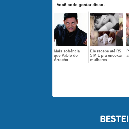
Você pode gostar disso:
Mais sofrência
Ele recebe até R$
P
que Pablo do
5 MIL pra encoxar
a
Arrocha
mulheres