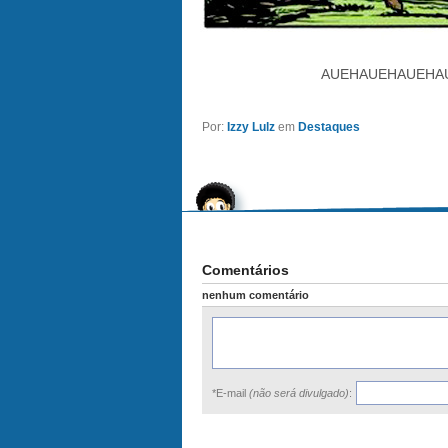
AUEHAUEHAUEHA
Por:
Izzy Lulz
em
Destaques
Comentários
nenhum comentário
*E-mail
(não será divulgado)
: