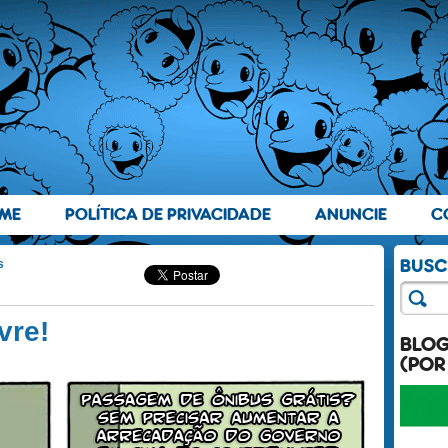
ME
POLÍTICA DE PRIVACIDADE
ANUNCIE
C
s
vre!
BLO
(POR