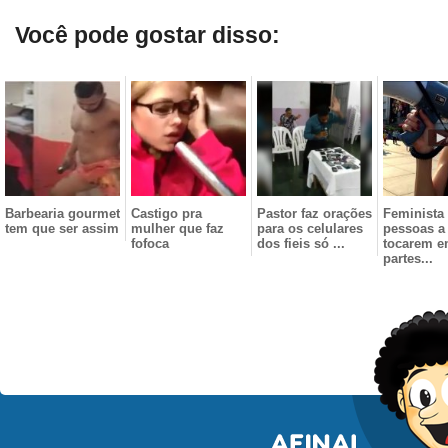
Você pode gostar disso:
Barbearia gourmet
Castigo pra
Pastor faz orações
Feminista
tem que ser assim
mulher que faz
para os celulares
pessoas a
fofoca
dos fieis só ...
tocarem e
partes...