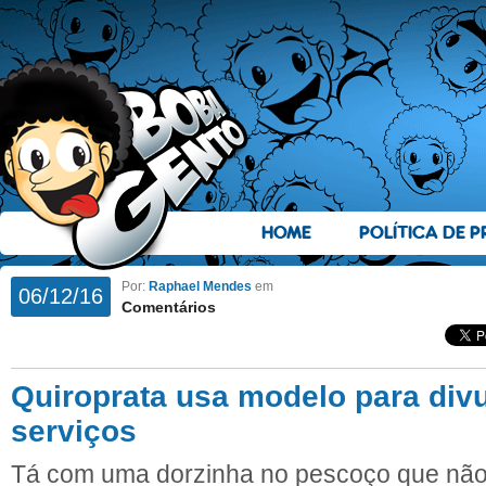
HOME
POLÍTICA DE P
Por:
Raphael Mendes
em
06/12/16
Comentários
Quiroprata usa modelo para div
serviços
Tá com uma dorzinha no pescoço que não