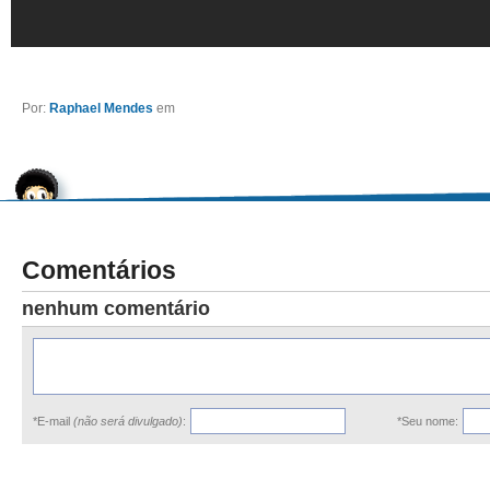
Por:
Raphael Mendes
em
Comentários
nenhum comentário
*E-mail
(não será divulgado)
:
*Seu nome: