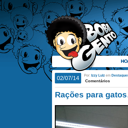
HO
Por:
Izzy Lulz
em
Destaque
02/07/14
Comentários
Rações para gato