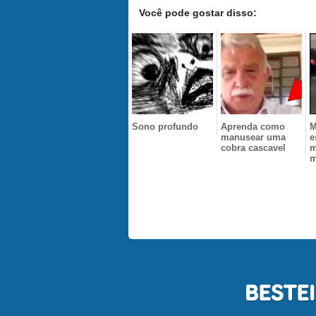
Você pode gostar disso:
Sono profundo
Aprenda como
M
manusear uma
e
cobra cascavel
m
m