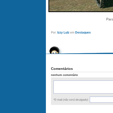
Para
Por:
Izzy Lulz
em
Destaques
Comentários
nenhum comentário
*E-mail
(não será divulgado)
: