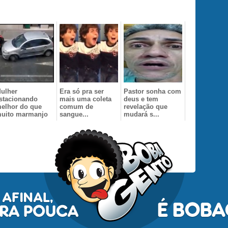
ulher
Era só pra ser
Pastor sonha com
stacionando
mais uma coleta
deus e tem
elhor do que
comum de
revelação que
uito marmanjo
sangue...
mudará s...