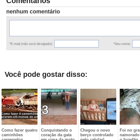
Comentários
nenhum comentário
*E-mail
(não será divulgado)
:
*Seu nome:
Você pode gostar disso:
Como fazer quatro
Conquistando o
Chegou o novo
Foi no gr
caminhões
coração da gata
berço controlado
namorado 
carregados
em cima da moto
pelo celular!
o bundão