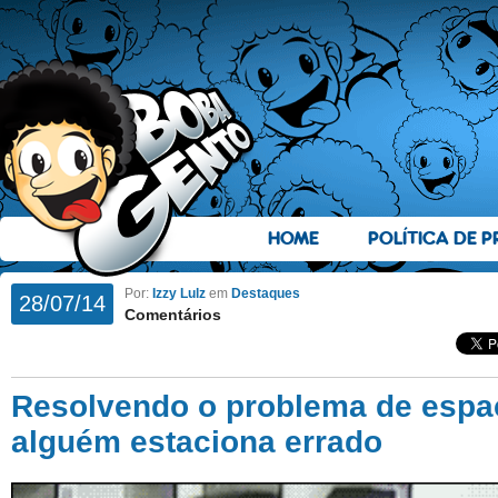
HOME
POLÍTICA DE P
Por:
Izzy Lulz
em
Destaques
28/07/14
Comentários
Resolvendo o problema de esp
alguém estaciona errado