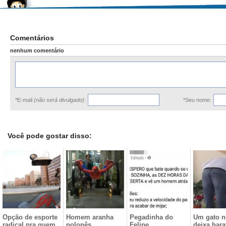
Comentários
nenhum comentário
*E-mail
(não será divulgado)
:
*Seu nome:
Você pode gostar disso:
Opção de esporte
Homem aranha
Pegadinha do
Um gato 
radical pra quem
polonês
Felipe
deixa bara