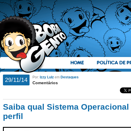
HOME
POLÍTICA DE P
Por:
Izzy Lulz
em
Destaques
29/11/14
Comentários
Saiba qual Sistema Operacional
perfil