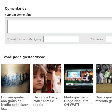
Comentários
nenhum comentário
*E-mail
(não será divulgado)
:
*Seu nome:
Você pode gostar disso:
Homem ganha um
Elenco de Harry
Muito gostoso o
Gorda gor
ano grátis de
Potter antes e
Diogo Nogueira...
fazendo g
Netflix após fazer
depois
OH WAIT!
ta...