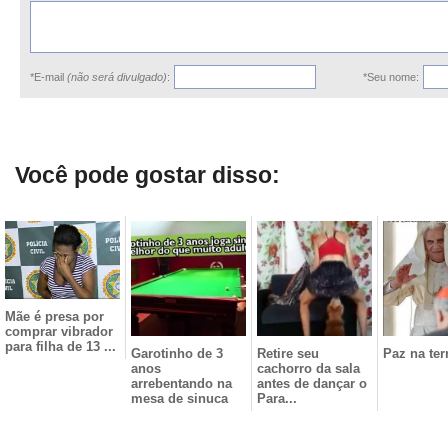
*E-mail
(não será divulgado)
:
*Seu nome:
Você pode gostar disso:
Mãe é presa por
comprar vibrador
para filha de 13 ...
Garotinho de 3
Retire seu
Paz na ter
anos
cachorro da sala
arrebentando na
antes de dançar o
mesa de sinuca
Para...