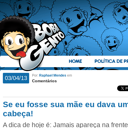
HOME
POLÍTICA DE P
Por:
Raphael Mendes
em
03/04/13
Comentários
Se eu fosse sua mãe eu dava u
cabeça!
A dica de hoje é: Jamais apareça na frent