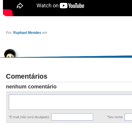
Por:
Raphael Mendes
em
Comentários
nenhum comentário
*E-mail
(não será divulgado)
:
*Seu nome: