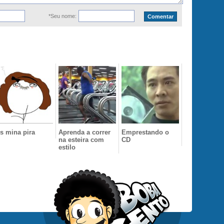
*Seu nome:
s mina pira
Aprenda a correr
Emprestando o
na esteira com
CD
estilo