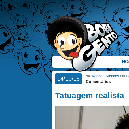
HO
Por:
Raphael Mendes
em
D
14/10/15
Comentários
Tatuagem realista