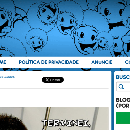
ME
POLÍTICA DE PRIVACIDADE
ANUNCIE
C
estaques
BLO
(POR