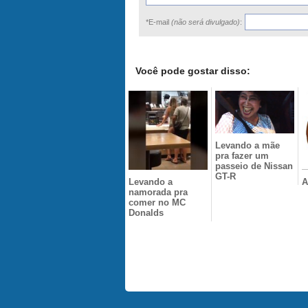
*E-mail
(não será divulgado)
:
Você pode gostar disso:
Levando a mãe
pra fazer um
passeio de Nissan
GT-R
Levando a
A
namorada pra
comer no MC
Donalds