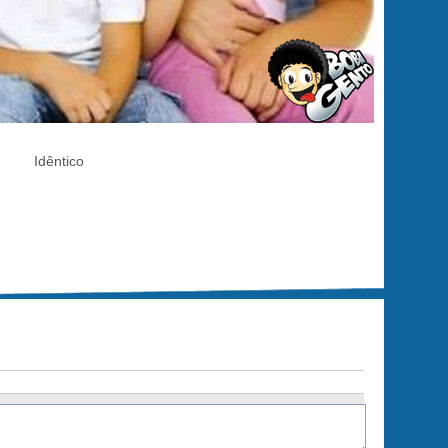
Idêntico