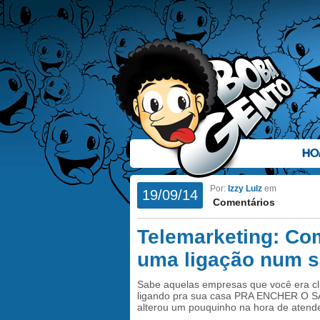
HO
Por:
Izzy Lulz
em
19/09/14
Comentários
Telemarketing: Co
uma ligação num s
Sabe aquelas empresas que você era cl
ligando pra sua casa PRA ENCHER O SAC
alterou um pouquinho na hora de aten