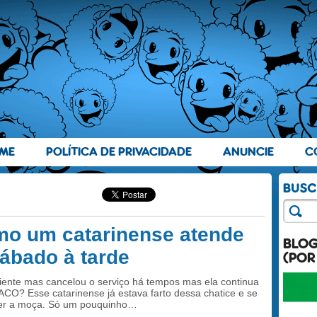
ME
POLÍTICA DE PRIVACIDADE
ANUNCIE
C
mo um catarinense atende
BLO
ábado à tarde
(POR
iente mas cancelou o serviço há tempos mas ela continua
O? Esse catarinense já estava farto dessa chatice e se
der a moça. Só um pouquinho…