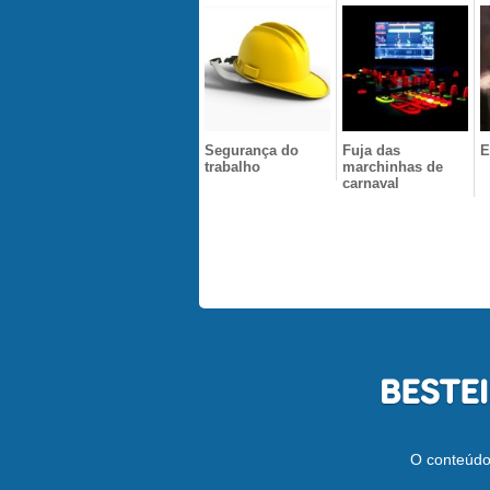
Segurança do
Fuja das
E
trabalho
marchinhas de
carnaval
O conteúdo 