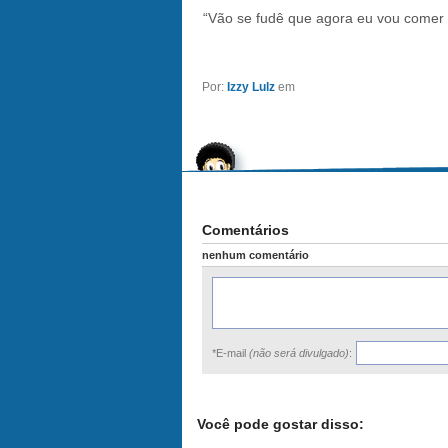
“Vão se fudê que agora eu vou comer
Por:
Izzy Lulz
em
Comentários
nenhum comentário
*E-mail
(não será divulgado)
:
Você pode gostar disso: