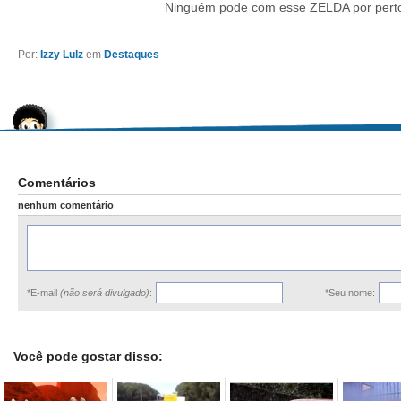
Ninguém pode com esse ZELDA por per
Por:
Izzy Lulz
em
Destaques
Comentários
nenhum comentário
*E-mail
(não será divulgado)
:
*Seu nome:
Você pode gostar disso: