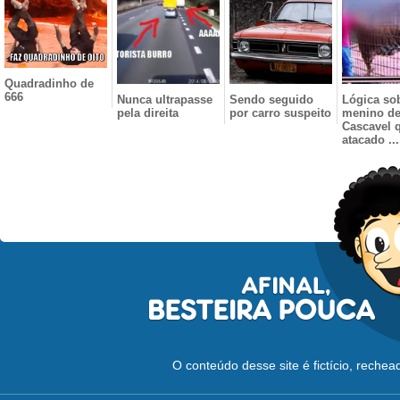
Quadradinho de
666
Nunca ultrapasse
Sendo seguido
Lógica so
pela direita
por carro suspeito
menino d
Cascavel q
atacado ...
O conteúdo desse site é fictício, reche