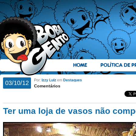
HOME
POLÍTICA DE P
Por:
Izzy Lulz
em
Destaques
03/10/12
Comentários
Ter uma loja de vasos não com