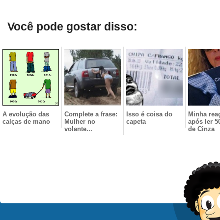
Você pode gostar disso:
A evolução das
Complete a frase:
Isso é coisa do
Minha rea
calças de mano
Mulher no
capeta
após ler 5
volante...
de Cinza