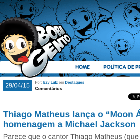
HOME
POLÍTICA DE P
Por:
Izzy Lulz
em
Destaques
29/04/15
Comentários
Thiago Matheus lança o “Moon 
homenagem a Michael Jackson
Parece que o cantor Thiago Matheus (que