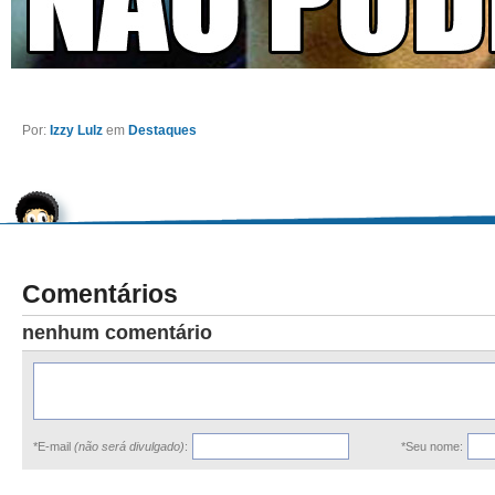
Por:
Izzy Lulz
em
Destaques
Comentários
nenhum comentário
*E-mail
(não será divulgado)
:
*Seu nome: