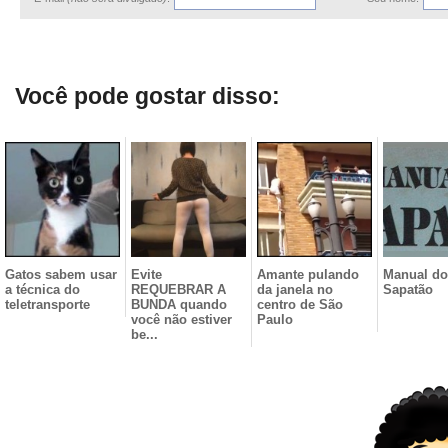
Você pode gostar disso:
Gatos sabem usar
Evite
Amante pulando
Manual do
a técnica do
REQUEBRAR A
da janela no
Sapatão
teletransporte
BUNDA quando
centro de São
você não estiver
Paulo
be...