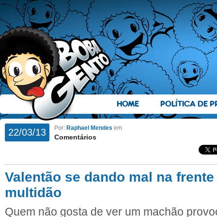
HOME
POLÍTICA DE P
Por:
Raphael Mendes
em
22/03/13
Comentários
Valentão se dando mal na frent
multidão
Quem não gosta de ver um machão provo