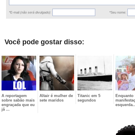
*E-mail
(não será divulgado)
:
*Seu nome:
Você pode gostar disso:
A reportagem
Altair é mulher de
Titanic em 5
Enquanto 
sobre sabão mais
sete maridos
segundos
manifesta
engraçada que eu
esquerda..
já ...