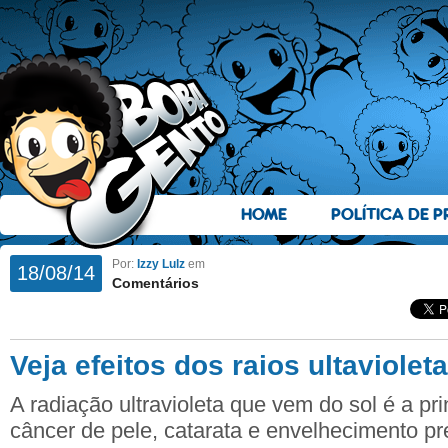
HOME
POLÍTICA DE P
Por:
Izzy Lulz
em
18/08/14
Comentários
Veja efeitos dos raios ultaviolet
A radiação ultravioleta que vem do sol é a pr
câncer de pele, catarata e envelhecimento pr