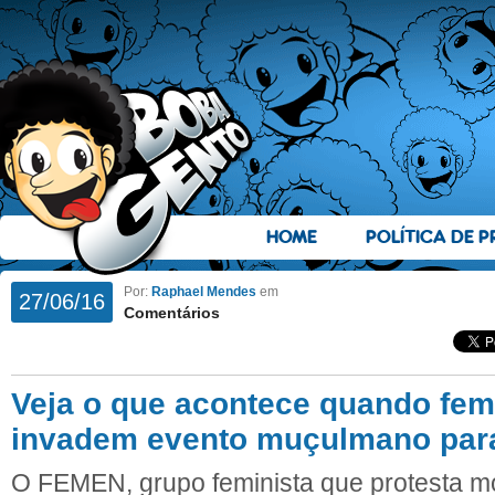
HOME
POLÍTICA DE P
Por:
Raphael Mendes
em
27/06/16
Comentários
Veja o que acontece quando fem
invadem evento muçulmano para
O FEMEN, grupo feminista que protesta m