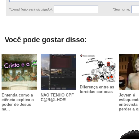
*E-mail
(não será divulgado)
:
*Seu nome:
Você pode gostar disso:
Diferença entre as
torcidas cariocas
Entenda como a
NÃO TENHO CPF
Jovem é
ciência explica o
C@R@LHO!!!
esfaquead
poder de Jesus
entrevista
na...
perder a o