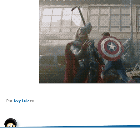
Por:
Izzy Lulz
em