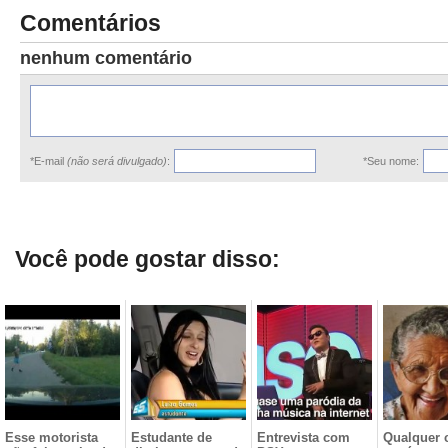
Comentários
nenhum comentário
*E-mail
(não será divulgado)
:
*Seu nome:
Você pode gostar disso:
Esse motorista
Estudante de
Entrevista com
Qualquer 