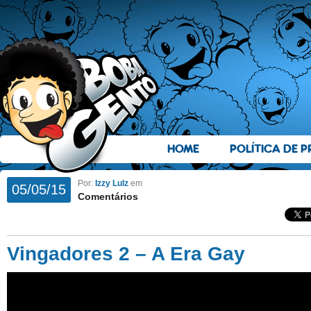
HOME
POLÍTICA DE P
Por:
Izzy Lulz
em
05/05/15
Comentários
Vingadores 2 – A Era Gay