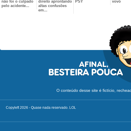
não foi o culpado
direito aprontando
PSY
vovó
pelo acidente...
altas confusões
em...
O conteúdo desse site é fictício, reche
Copyleft 2026 - Quase nada reservado. LOL