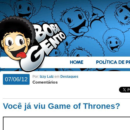
HOME
POLÍTICA DE P
Por:
Izzy Lulz
em
Destaques
07/06/12
Comentários
Você já viu Game of Thrones?