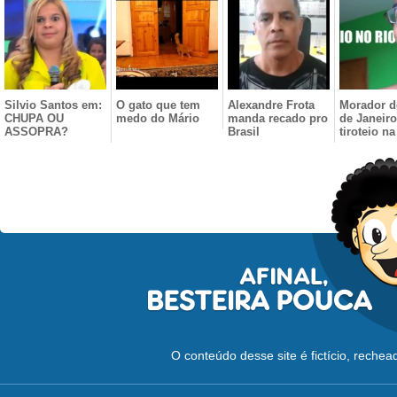
Silvio Santos em:
O gato que tem
Alexandre Frota
Morador d
CHUPA OU
medo do Mário
manda recado pro
de Janeiro
ASSOPRA?
Brasil
tiroteio na
O conteúdo desse site é fictício, reche