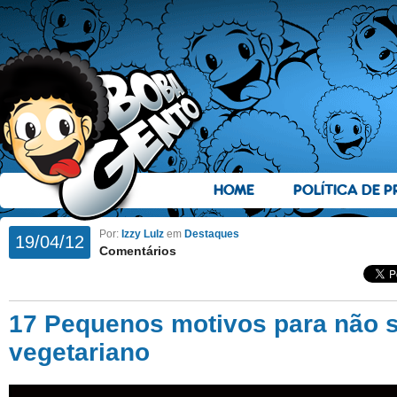
HOME
POLÍTICA DE P
Por:
Izzy Lulz
em
Destaques
19/04/12
Comentários
17 Pequenos motivos para não 
vegetariano