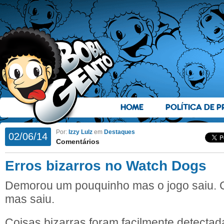
HOME
POLÍTICA DE P
Por:
Izzy Lulz
em
Destaques
02/06/14
Comentários
Erros bizarros no Watch Dogs
Demorou um pouquinho mas o jogo saiu. 
mas saiu.
Coisas bizarras foram facilmente detectad