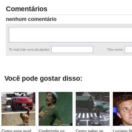
Comentários
nenhum comentário
*E-mail
(não será divulgado)
:
*Seu nome:
Você pode gostar disso:
Como esse mod
Conferindo os
Como saber se
Luciano H