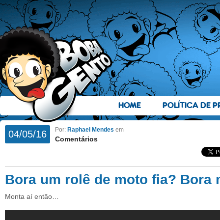
HOME
POLÍTICA DE P
Por:
Raphael Mendes
em
04/05/16
Comentários
Bora um rolê de moto fia? Bora
Monta aí então…