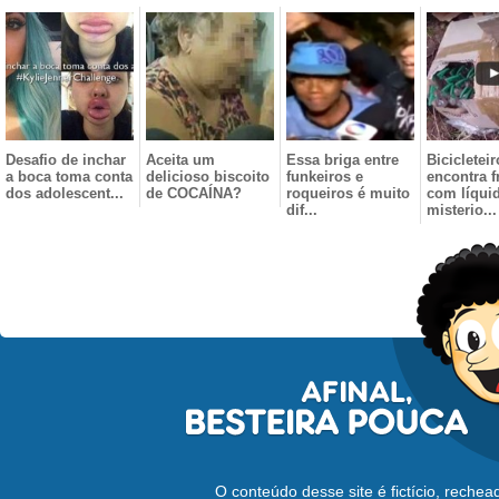
Desafio de inchar
Aceita um
Essa briga entre
Bicicleteir
a boca toma conta
delicioso biscoito
funkeiros e
encontra f
dos adolescent...
de COCAÍNA?
roqueiros é muito
com líqui
dif...
misterio...
O conteúdo desse site é fictício, reche