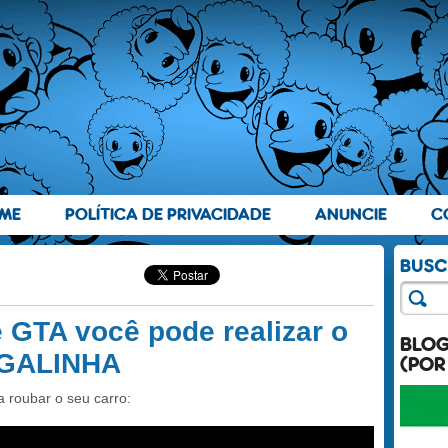
ME
POLÍTICA DE PRIVACIDADE
ANUNCIE
C
GTA você pode realizar o
BLO
 GALINHA
(POR
 roubar o seu carro: