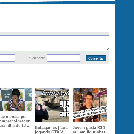
*Seu nome:
ãe é presa por
omprar vibrador
ara filha de 13 ...
Bobagames | Lula
Jovem gasta R$ 1
jogando GTA V
mil em figurinhas