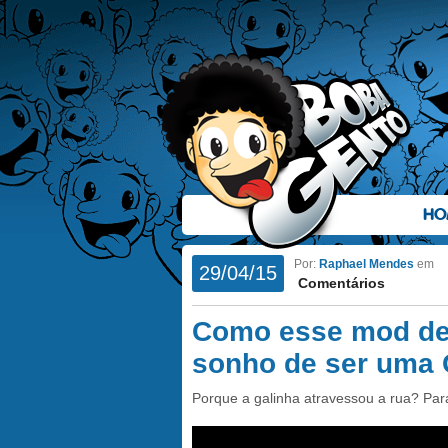
HO
Por:
Raphael Mendes
em
29/04/15
Comentários
Como esse mod de 
sonho de ser uma
Porque a galinha atravessou a rua? Para