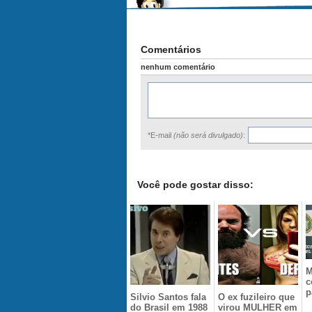
Comentários
nenhum comentário
*E-mail
(não será divulgado)
:
Você pode gostar disso:
M
c
p
Silvio Santos fala
O ex fuzileiro que
do Brasil em 1988
virou MULHER em