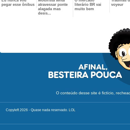
Eu nunca vou
Motorista tenta
O mercado
Traumas d
pegar esse ônibus
atravessar ponte
literário BR vai
voyeur
alagada mas
muito bem
desis...
O conteúdo desse site é fictício, reche
Copyleft 2026 - Quase nada reservado. LOL