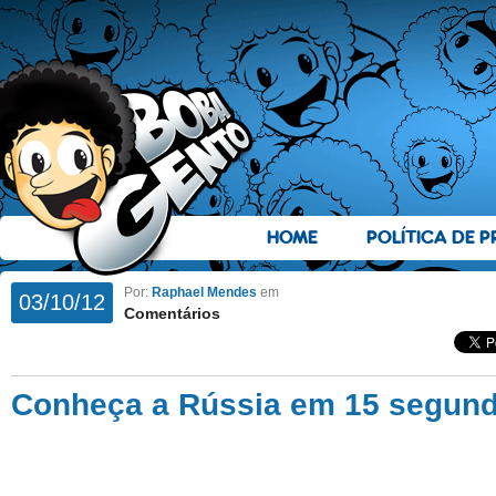
HOME
POLÍTICA DE P
Por:
Raphael Mendes
em
03/10/12
Comentários
Conheça a Rússia em 15 segun