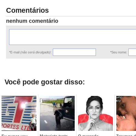
Comentários
nenhum comentário
*E-mail
(não será divulgado)
:
*Seu nome:
Você pode gostar disso: