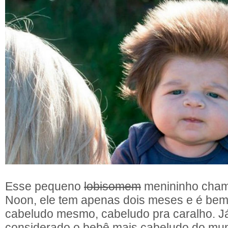
Esse pequeno
lobisomem
menininho cham
Noon, ele tem apenas dois meses e é bem 
cabeludo mesmo, cabeludo pra caralho. J
considerado o bebê mais cabeludo do mun