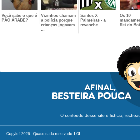
Você sabe o que é
Vizinhos chamam
Santos X
Os 10
PÃO ÁRABE?
a polícia porque
Palmeiras - a
mandamen
crianças jogavam
revanche
Rei do Bo
...
O conteúdo desse site é fictício, reche
Copyleft 2026 - Quase nada reservado. LOL