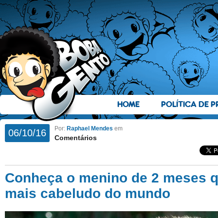
HOME
POLÍTICA DE P
Por:
Raphael Mendes
em
06/10/16
Comentários
Conheça o menino de 2 meses q
mais cabeludo do mundo