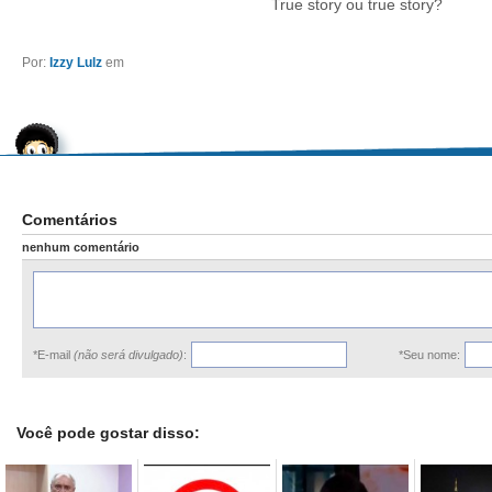
True story ou true story?
Por:
Izzy Lulz
em
Comentários
nenhum comentário
*E-mail
(não será divulgado)
:
*Seu nome:
Você pode gostar disso: