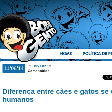
HOME
POLÍTICA DE P
Por:
Izzy Lulz
em
11/08/14
Comentários
Diferença entre cães e gatos se
humanos