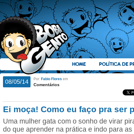
HOME
POLÍTICA DE P
Por:
Fabio Flores
em
08/05/14
Comentários
Ei moça! Como eu faço pra ser 
Uma mulher gata com o sonho de virar pi
do que aprender na prática e indo para as