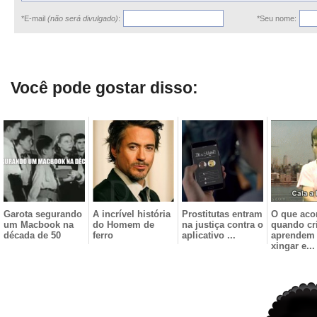
*E-mail
(não será divulgado)
:
*Seu nome:
Você pode gostar disso:
Garota segurando
A incrível história
Prostitutas entram
O que aco
um Macbook na
do Homem de
na justiça contra o
quando cr
década de 50
ferro
aplicativo ...
aprendem
xingar e...