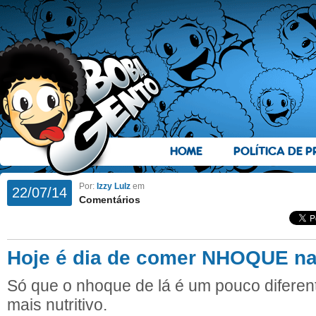
HOME
POLÍTICA DE P
Por:
Izzy Lulz
em
22/07/14
Comentários
Hoje é dia de comer NHOQUE na
Só que o nhoque de lá é um pouco diferen
mais nutritivo.