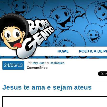
HOME
POLÍTICA DE P
Por:
Izzy Lulz
em
Destaques
24/06/13
Comentários
Jesus te ama e sejam ateus