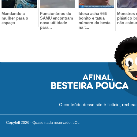
Mandando a
Funcionários do
Idosa acha 666
Monstros 
mulher para o
SAMU encontram
bonito e tatua
plástico b
espaço
nova utilidade
número da besta
não estour
para...
na t...
O conteúdo desse site é fictício, reche
Copyleft 2026 - Quase nada reservado. LOL