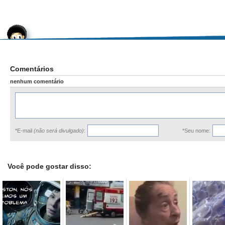
Comentários
nenhum comentário
*E-mail
(não será divulgado)
:
*Seu nome:
Você pode gostar disso: