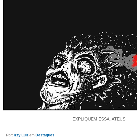
EXPLIQUEM ESSA, ATEUS!
Por:
Izzy Lulz
em
Destaques