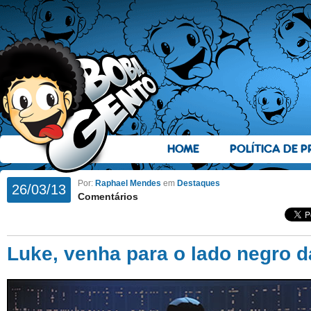
HOME
POLÍTICA DE P
Por:
Raphael Mendes
em
Destaques
26/03/13
Comentários
Luke, venha para o lado negro d