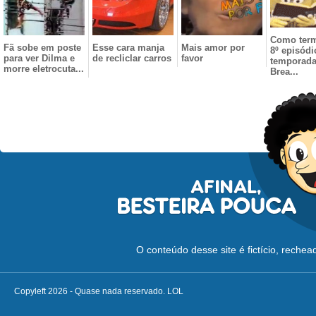
Como term
Fã sobe em poste
Esse cara manja
Mais amor por
8º episódi
para ver Dilma e
de recliclar carros
favor
temporada
morre eletrocuta...
Brea...
O conteúdo desse site é fictício, reche
Copyleft 2026 - Quase nada reservado. LOL