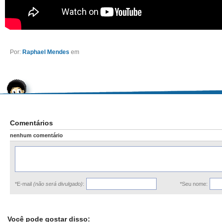
Por:
Raphael Mendes
em
Comentários
nenhum comentário
*E-mail
(não será divulgado)
:
*Seu nome:
Você pode gostar disso: