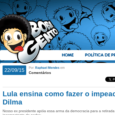
HOME
POLÍTICA DE P
Por:
Raphael Mendes
em
22/09/15
Comentários
Lula ensina como fazer o impea
Dilma
Nosso ex presidente apóia essa arma da democracia para a retirada