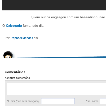
Quem nunca engasgou com um baseadinho, não 
O
Cabeçada
fuma todo dia.
Por:
Raphael Mendes
em
Comentários
nenhum comentário
*E-mail
(não será divulgado)
:
*Seu nome: