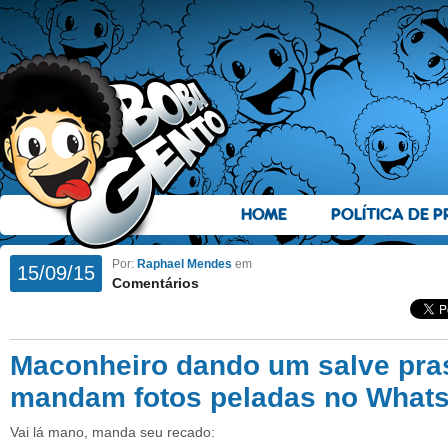
HOME
POLÍTICA DE P
Por:
Raphael Mendes
em
15/09/15
Comentários
Maconheiro dando um salve pra
mandam fotos peladas no What
Vai lá mano, manda seu recado: